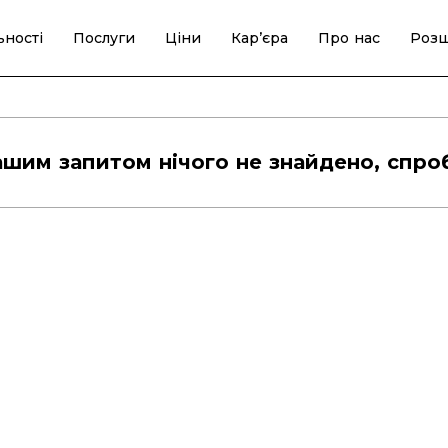
ьності
Послуги
Ціни
Кар’єра
Про нас
Роз
ашим запитом нічого не знайдено, спро