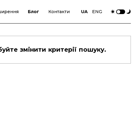
ширення
Блог
Контакти
UA
ENG
буйте змінити критерії пошуку.