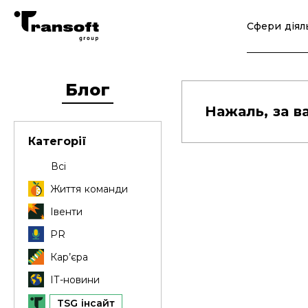
Сфери діял
Блог
Нажаль, за в
Категорії
Всі
Життя команди
Івенти
PR
Кар’єра
ІТ-новини
TSG інсайт